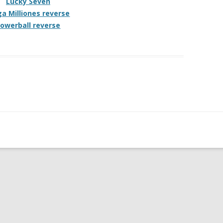
Lucky Seven
a Milliones reverse
owerball reverse