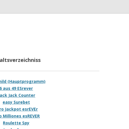
Springe
zum
Inhalt
altsverzeichniss
hild (Hauptprogramm)
6 aus 49 ESrever
ack Jack Counter
easy Surebet
ro Jackpot esrEVEr
o Milliones esREVER
Roulette Spy